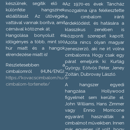
készülnek, segítik elő a
Az 1970-es évek Táncház
különféle hangszínek
mozgalma újra felélesztette
előállítását. Az ütővégek
a cimbalom iránti
vattával vannak borítva, amit
érdeklődést, és hatására a
cérnával kötöznek át.
klasszikus zenében is
Hangolása bonyolult és
központi szerepet kapott.
időigényes a több, mint 100
Azóta nincs olyan magyar
húr miatt és a hangok
zeneszerző, aki ne írt volna
elrendezése miatt is!
cimbalomra. Hogy csak egy
párat emeljünk ki: Kurtág
Részletesebben a
György, Eötvös Péter, Jeney
cimbalomról (HUN/ENG):
Zoltán, Dubrovay László.
https://kovacscimbalom.hu/a-
cimbalom-tortenete/
A hangszer egyedi
hangzása Hollywood
figyelmét sem kerülte el.
John Williams, Hans Zimmer
vagy Ennio Morricone
egyaránt használták a
cimbalmot műveikben. Innen
már egyenes út volt, hogy