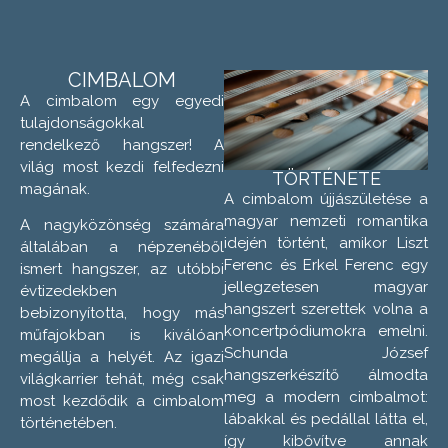
EN
CIMBALOM
A cimbalom egy egyedi
tulajdonságokkal
rendelkező hangszer! A
világ most kezdi felfedezni
TÖRTÉNETE
magának.
A cimbalom újjászületése a
magyar nemzeti romantika
A nagyközönség számára
idején történt, amikor Liszt
általában a népzenéből
Ferenc és Erkel Ferenc egy
ismert hangszer, az utóbbi
jellegzetesen magyar
évtizedekben
hangszert szerettek volna a
bebizonyította, hogy más
koncertpódiumokra emelni.
műfajokban is kiválóan
Schunda József
megállja a helyét. Az igazi
hangszerkészítő álmodta
világkarrier tehát, még csak
meg a modern cimbalmot:
most kezdődik a cimbalom
lábakkal és pedállal látta el,
történetében.
így kibővítve annak