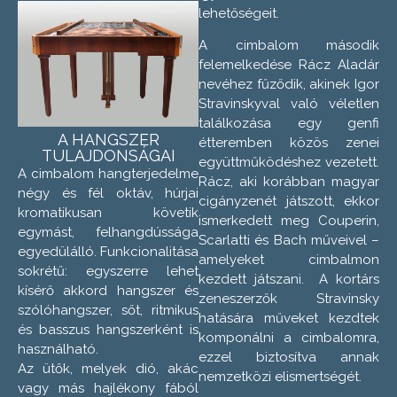
lehetőségeit.
A cimbalom második
felemelkedése Rácz Aladár
nevéhez fűződik, akinek Igor
Stravinskyval való véletlen
találkozása egy genfi
A HANGSZER
étteremben közös zenei
TULAJDONSÁGAI
együttműködéshez vezetett.
A cimbalom hangterjedelme
Rácz, aki korábban magyar
négy és fél oktáv, húrjai
cigányzenét játszott, ekkor
kromatikusan követik
ismerkedett meg Couperin,
egymást, felhangdússága
Scarlatti és Bach műveivel –
egyedülálló. Funkcionalitása
amelyeket cimbalmon
sokrétű: egyszerre lehet
kezdett játszani. A kortárs
kísérő akkord hangszer és
zeneszerzők Stravinsky
szólóhangszer, sőt, ritmikus
hatására műveket kezdtek
és basszus hangszerként is
komponálni a cimbalomra,
használható.
ezzel biztosítva annak
Az ütők, melyek dió, akác
nemzetközi elismertségét.
vagy más hajlékony fából